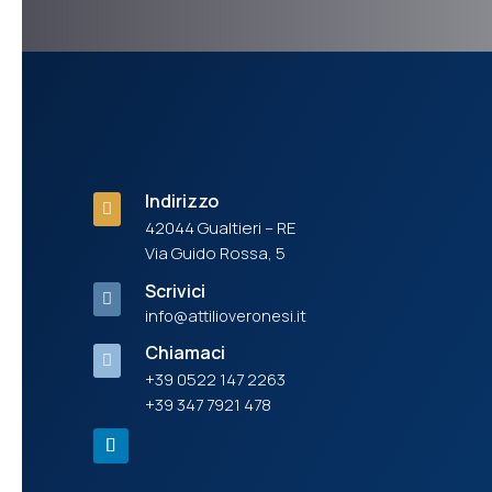
Indirizzo

42044 Gualtieri – RE
Via Guido Rossa, 5
Scrivici

info@attilioveronesi.it
Chiamaci

+39 0522 147 2263
+39 347 7921 478