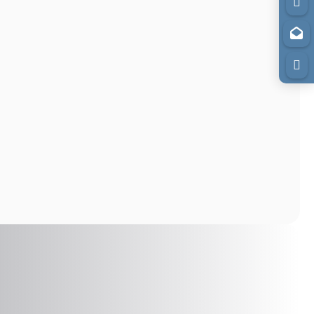


