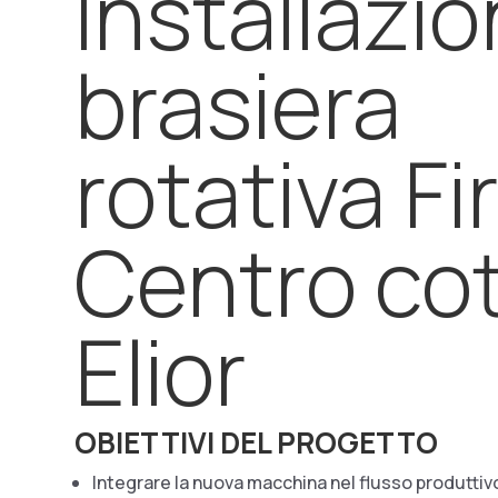
Installazi
brasiera
rotativa Fi
Centro co
Elior
OBIETTIVI DEL PROGETTO
Integrare la nuova macchina nel flusso produttiv