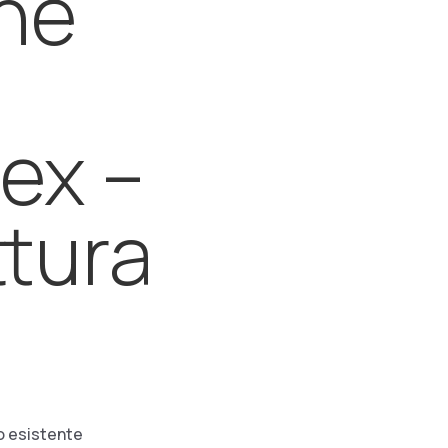
one
rex –
ttura
o esistente