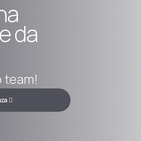
na
e da
o team!
nza